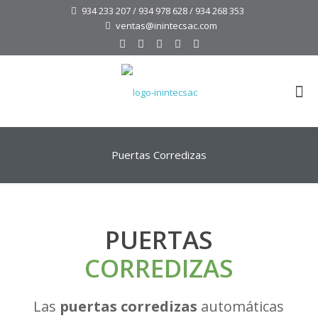
934 233 207 / 934 978 628 / 934 268 353
ventas@inintecsac.com
Puertas Corredizas
PUERTAS
CORREDIZAS
Las
puertas corredizas
automáticas