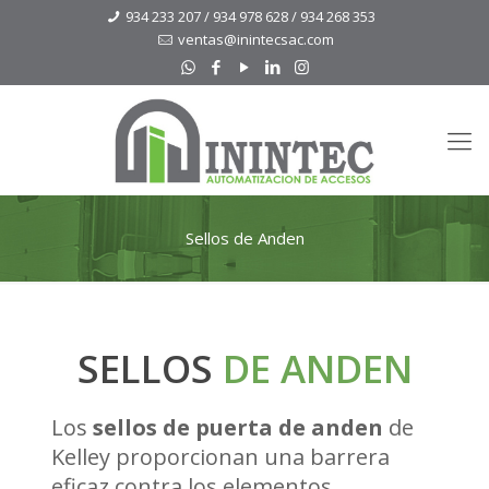
934 233 207 / 934 978 628 / 934 268 353
ventas@inintecsac.com
Sellos de Anden
SELLOS
DE ANDEN
Los
sellos de puerta de anden
de
Kelley proporcionan una barrera
eficaz contra los elementos,