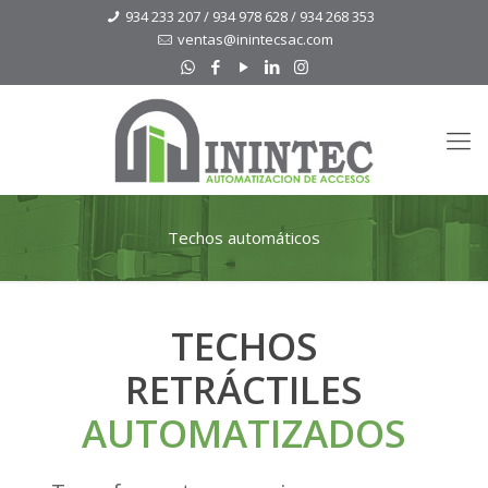
934 233 207 / 934 978 628 / 934 268 353
ventas@inintecsac.com
Techos automáticos
TECHOS
RETRÁCTILES
AUTOMATIZADOS