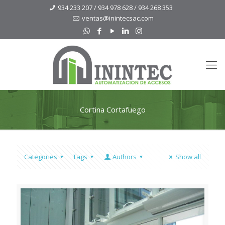
934 233 207 / 934 978 628 / 934 268 353
ventas@inintecsac.com
Cortina Cortafuego
Categories
Tags
Authors
Show all